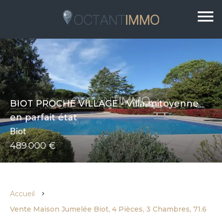
BIOT PROCHE VILLAGE - Villa mitoyenne
en parfait état
Biot
489 000 €
Accueil
Vente Maison Jumelée Biot, 4 Pièces, 3 Chambres, 71.6