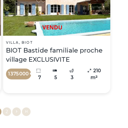
VILLA, BIOT
BIOT Bastide familiale proche
village EXCLUSIVITE
210
1 375 000 €
7
5
3
m²
2