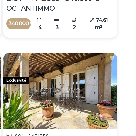
OCTANTIMMO
74.61
340 000 €
4
3
2
m²
Exclusivité
MAISON, ANTIBES