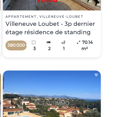
APPARTEMENT, VILLENEUVE-LOUBET
Villeneuve Loubet - 3p dernier
étage résidence de standing
70.14
380 000 €
3
2
1
m²