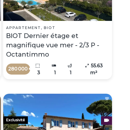
APPARTEMENT, BIOT
BIOT Dernier étage et
magnifique vue mer - 2/3 P -
Octantimmo
55.63
280 000 €
3
1
1
m²
Exclusivité