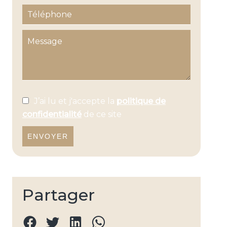
J’ai lu et j'accepte la
politique de
confidentialité
de ce site
ENVOYER
Partager