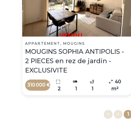
APPARTEMENT, MOUGINS
MOUGINS SOPHIA ANTIPOLIS -
2 PIECES en rez de jardin -
EXCLUSIVITE
40
310 000 €
2
1
1
m²
1