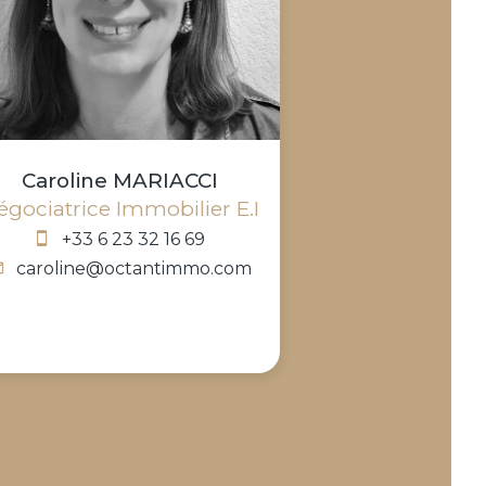
Caroline MARIACCI
égociatrice Immobilier E.I
+33 6 23 32 16 69
caroline@octantimmo.com