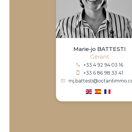
Marie-jo BATTESTI
Gérant
+33 4 92 94 03 16
+33 6 86 98 33 41
mj.battesti@octantimmo.