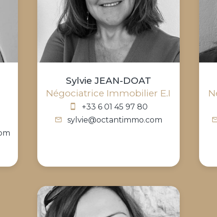
Sylvie JEAN-DOAT
Négociatrice Immobilier E.I
N
+33 6 01 45 97 80
sylvie@octantimmo.com
com