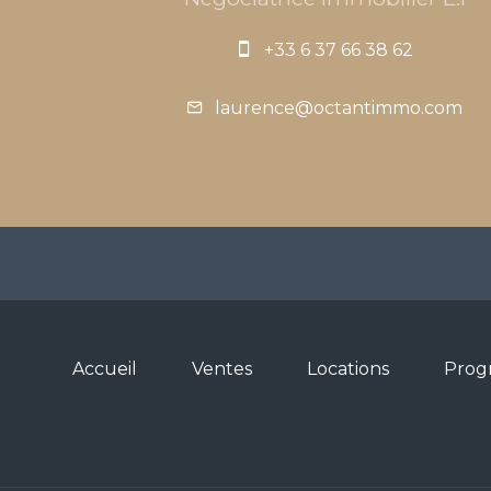
+33 6 37 66 38 62
laurence@octantimmo.com
Accueil
Ventes
Locations
Prog