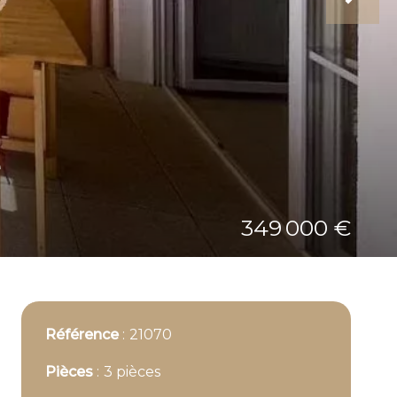
e
349 000 €
Référence
21070
Pièces
3 pièces