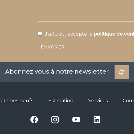
J’ai lu et j'accepte la
politique de conf
ENVOYER
Abonnez vous à notre newsletter
rammes neufs
Estimation
Services
Com