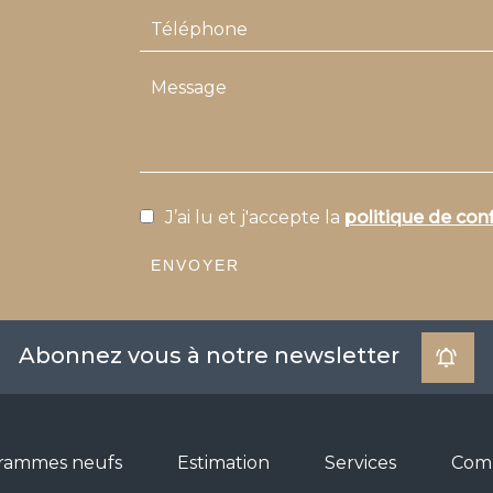
J’ai lu et j'accepte la
politique de conf
ENVOYER
Abonnez vous à notre newsletter
rammes neufs
Estimation
Services
Com