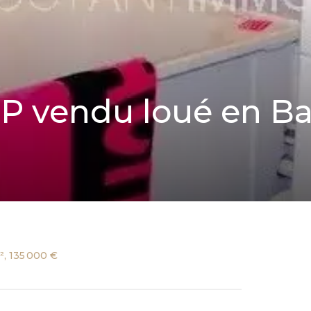
 2P vendu loué en B
², 135 000 €