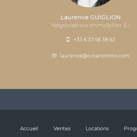
Laurence GUIGLION
Négociatrice Immobilier E.I
+33 6 37 66 38 62
laurence@octantimmo.com
Accueil
Ventes
Locations
Prog