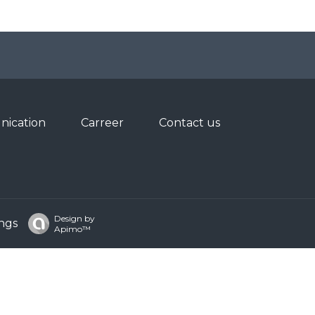
ication
Carreer
Contact us
Design by
ngs
Apimo™