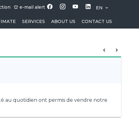
ction
e-mail alert
EN
TIMATE
SERVICES
ABOUT US
CONTACT US
A
G
té au quotidien ont permis de vendre notre
E
qu