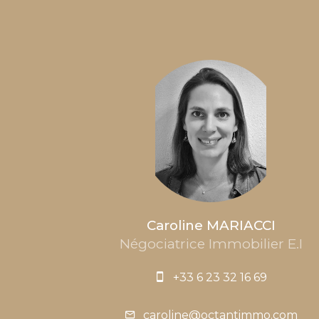
Caroline MARIACCI
Négociatrice Immobilier E.I
+33 6 23 32 16 69
caroline@octantimmo.com