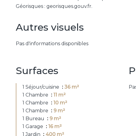
Géorisques : georisques.gouv.fr.
Autres visuels
Pas d'informations disponibles
Surfaces
P
1 Séjour/cuisine
36 m²
Pas
1 Chambre
11 m²
1 Chambre
10 m²
1 Chambre
9 m²
1 Bureau
9 m²
1 Garage
16 m²
1 Jardin
400 m²