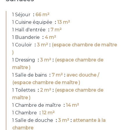
1 Séjour
66 m²
1 Cuisine équipée
13 m²
1 Hall d'entrée
7 m²
1 Buanderie
4 m²
1 Couloir
3 m²
(espace chambre de maître
)
1 Dressing
3 m²
(espace chambre de
maître )
1 Salle de bains
7 m²
avec douche /
(espace chambre de maître )
1 Toilettes
2 m²
(espace chambre de
maître )
1 Chambre de maître
14 m²
1 Chambre
12 m²
1 Salle de douche
3 m²
attenante à la
chambre