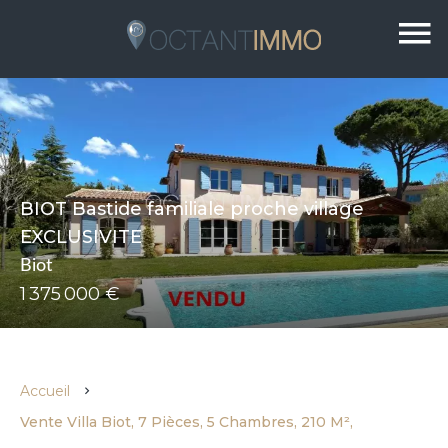
BIOT Bastide familiale proche village
EXCLUSIVITE
Biot
1 375 000 €
Accueil
Vente Villa Biot, 7 Pièces, 5 Chambres, 210 M²,