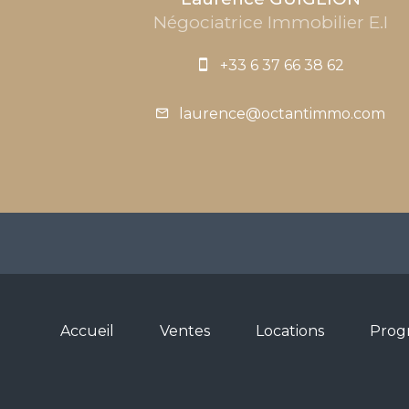
Négociatrice Immobilier E.I
+33 6 37 66 38 62
laurence@octantimmo.com
Accueil
Ventes
Locations
Prog