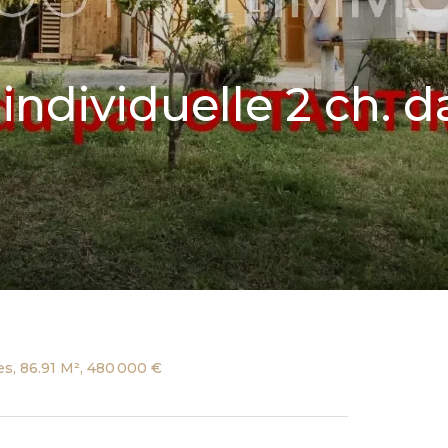
ndividuelle 2 ch. 
s, 86.91 M², 480 000 €