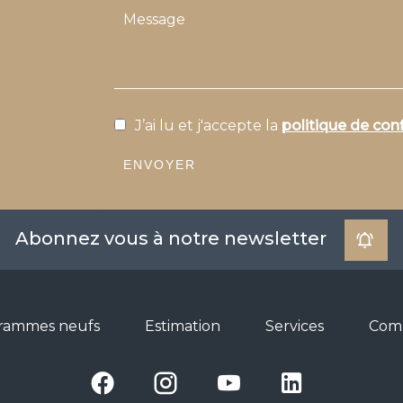
J’ai lu et j'accepte la
politique de conf
ENVOYER
Abonnez vous à notre newsletter
rammes neufs
Estimation
Services
Com