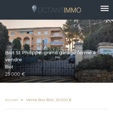
Biot St Philippe: grand garage fermé à
vendre
Biot
25 000 €
Accueil
Vente Box Biot, 25 000 €