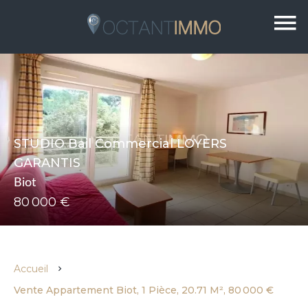
STUDIO Bail Commercial LOYERS
GARANTIS
Biot
80 000 €
Accueil
Vente Appartement Biot, 1 Pièce, 20.71 M², 80 000 €