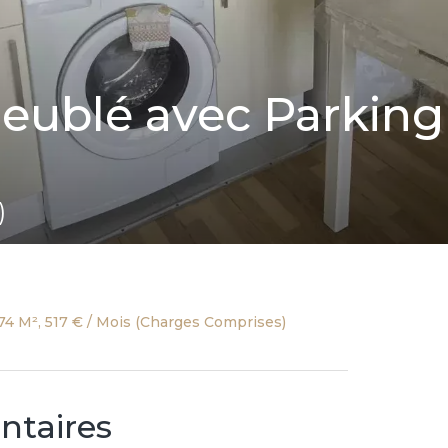
eublé avec Parking
)
74 M², 517 € / Mois (Charges Comprises)
ntaires