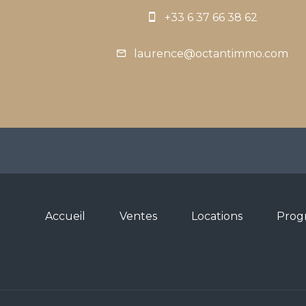
+33 6 37 66 38 62
laurence@octantimmo.com
Accueil
Ventes
Locations
Prog