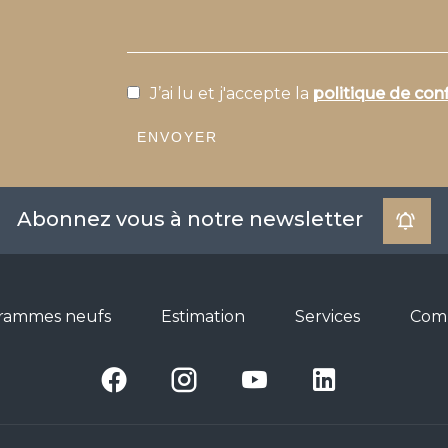
J’ai lu et j'accepte la
politique de conf
ENVOYER
Abonnez vous à notre newsletter
rammes neufs
Estimation
Services
Com