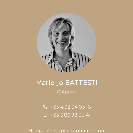
Marie-jo BATTESTI
Gérant
+33 4 92 94 03 16
+33 6 86 98 33 41
mj.battesti@octantimmo.com