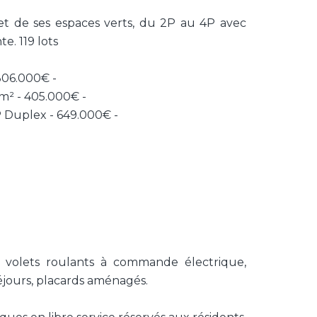
t de ses espaces verts, du 2P au 4P avec
e. 119 lots
 306.000€ -
0m² - 405.000€ -
P Duplex - 649.000€ -
, volets roulants à commande électrique,
séjours, placards aménagés.