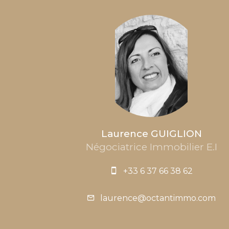
Laurence GUIGLION
Négociatrice Immobilier E.I
+33 6 37 66 38 62
laurence@octantimmo.com