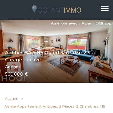
Antibes BADINE Grand 3/4P 115m2 Sud -
Garage et cave
Antibes
560 000 €
Accueil
Vente Appartement Antibes, 3 Pièces, 2 Chambres, 115