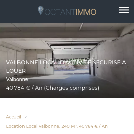
VALBONNE LOCAL D'ACTIVITE SECURISE A
LOUER
Valbonne
40 784 € / An (Charges comprises)
Accueil
Location Local Valbonne, 240 M², 40 784 € / An