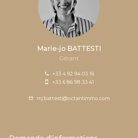
Marie-jo BATTESTI
Gérant
+33 4 92 94 03 16
+33 6 86 98 33 41
mj.battesti@octantimmo.com